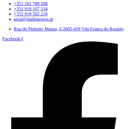
+351 261 788 208
+351 918 107 534
+351 919 592 210
geral@mafrigessos.pt
Rua do Pinheiro Manso, 6 2665-419 Vila Franca do Rosário
Facebook-f