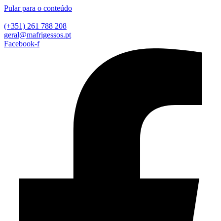
Pular para o conteúdo
(+351) 261 788 208
geral@mafrigessos.pt
Facebook-f