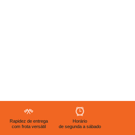
Rapidez de entrega
Horário
com frota versátil
de segunda a sábado